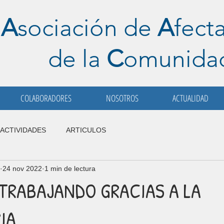
A
sociación de
A
fect
de la
C
omunid
COLABORADORES
NOSOTROS
ACTUALIDAD
ACTIVIDADES
ARTICULOS
24 nov 2022
1 min de lectura
TRABAJANDO GRACIAS A LA
IA