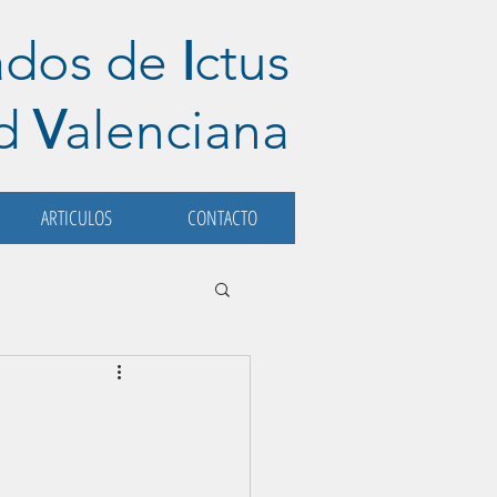
ados de
I
ctus
ad
V
alenciana
ARTICULOS
CONTACTO