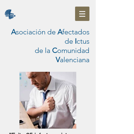
A
sociación de
A
fectados
de
I
ctus
de la
C
omunidad
V
alenciana