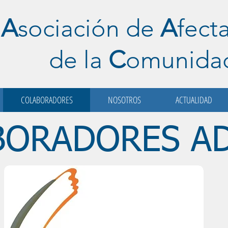
A
sociación de
A
fect
de la
C
omunid
COLABORADORES
NOSOTROS
ACTUALIDAD
BORADORES AD