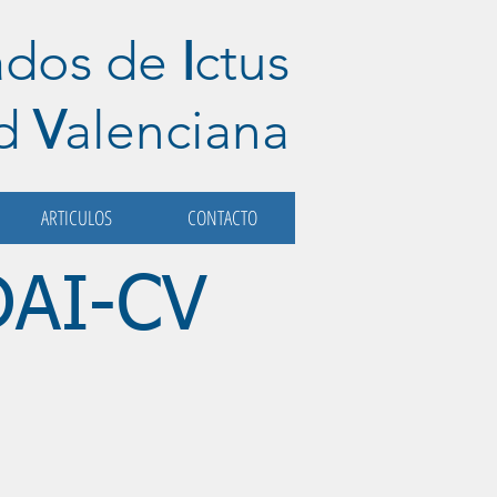
ados de
I
ctus
ad
V
alenciana
ARTICULOS
CONTACTO
AI-CV