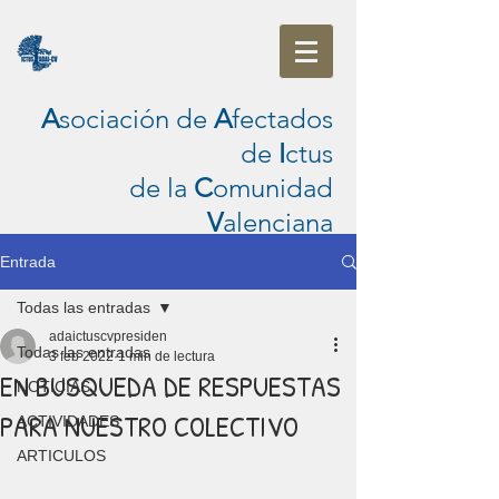
A
sociación de
A
fectados
de
I
ctus
de la
C
omunidad
V
alenciana
Entrada
Todas las entradas
adaictuscvpresiden
Todas las entradas
3 feb 2022
1 min de lectura
EN BUSQUEDA DE RESPUESTAS
NOTICIAS
PARA NUESTRO COLECTIVO
ACTIVIDADES
ARTICULOS