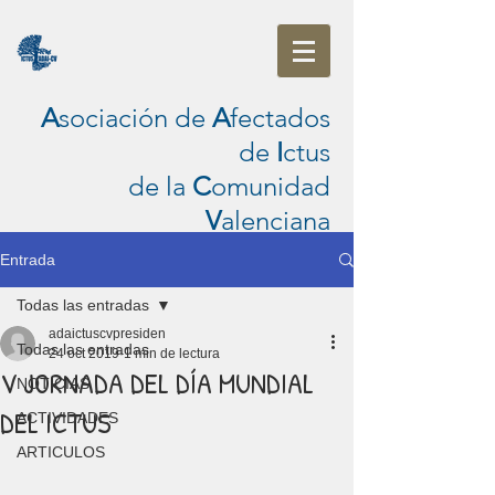
A
sociación de
A
fectados
de
I
ctus
de la
C
omunidad
V
alenciana
Entrada
Todas las entradas
adaictuscvpresiden
Todas las entradas
24 oct 2019
1 min de lectura
V JORNADA DEL DÍA MUNDIAL
NOTICIAS
DEL ICTUS
ACTIVIDADES
ARTICULOS