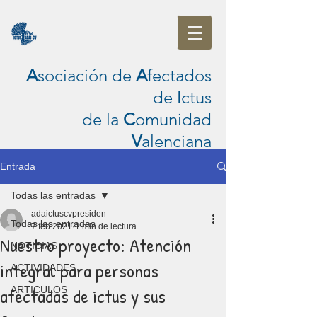
A
sociación de
A
fectados
de
I
ctus
de la
C
omunidad
V
alenciana
Entrada
Todas las entradas
adaictuscvpresiden
Todas las entradas
7 feb 2021
1 min de lectura
Nuestro proyecto: Atención
NOTICIAS
integral para personas
ACTIVIDADES
afectadas de ictus y sus
ARTICULOS