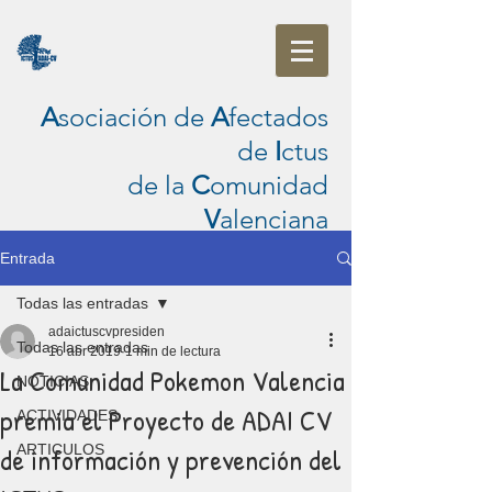
A
sociación de
A
fectados
de
I
ctus
de la
C
omunidad
V
alenciana
Entrada
Todas las entradas
adaictuscvpresiden
Todas las entradas
16 abr 2019
1 min de lectura
La Comunidad Pokemon Valencia
NOTICIAS
premia el Proyecto de ADAI CV
ACTIVIDADES
de información y prevención del
ARTICULOS