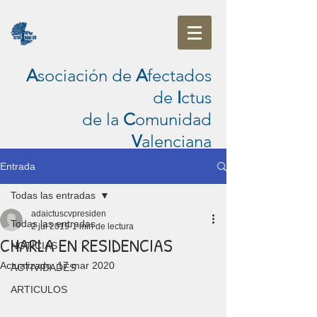
A
sociación de
A
fectados
de
I
ctus
de la
C
omunidad
V
alenciana
Entrada
Todas las entradas
adaictuscvpresiden
Todas las entradas
2 jul 2019
1 min de lectura
CHARLA EN RESIDENCIAS
NOTICIAS
Actualizado:
17 mar 2020
ACTIVIDADES
ARTICULOS