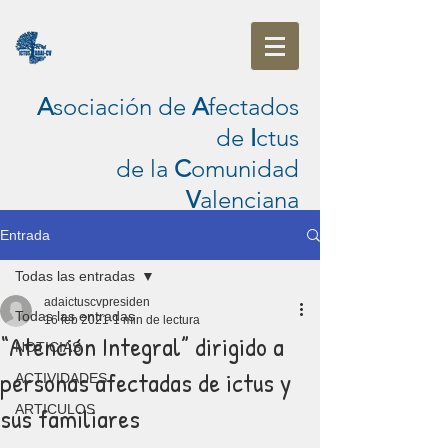
A
sociación de
A
fectados
de
I
ctus
de la
C
omunidad
V
alenciana
Entrada
Todas las entradas
adaictuscvpresiden
Todas las entradas
16 feb 2021
1 min de lectura
“Atención Integral” dirigido a
NOTICIAS
personas afectadas de ictus y
ACTIVIDADES
sus familiares
ARTICULOS