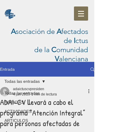
A
sociación de
A
fectados
de
I
ctus
de la
C
omunidad
V
alenciana
Entrada
Todas las entradas
adaictuscvpresiden
Todas las entradas
4 jun 2019
1 min de lectura
ADAI-CV llevará a cabo el
NOTICIAS
programa “Atención Integral”
ACTIVIDADES
para personas afectadas de
ARTICULOS