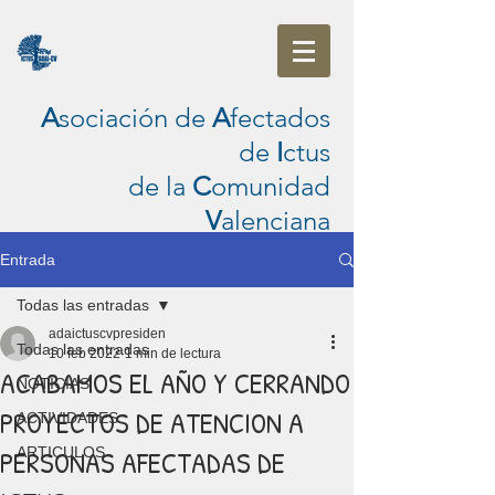
A
sociación de
A
fectados
de
I
ctus
de la
C
omunidad
V
alenciana
Entrada
Todas las entradas
adaictuscvpresiden
Todas las entradas
10 feb 2022
1 min de lectura
ACABAMOS EL AÑO Y CERRANDO
NOTICIAS
PROYECTOS DE ATENCION A
ACTIVIDADES
PERSONAS AFECTADAS DE
ARTICULOS